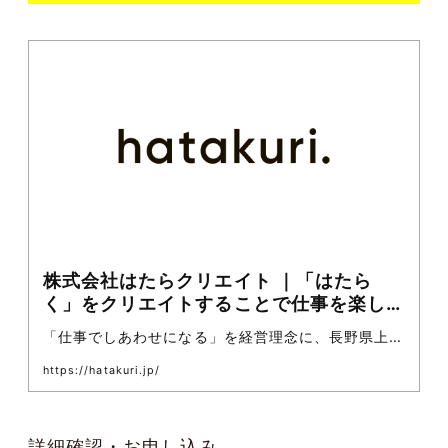
株式会社はたらクリエイト ｜「はたら
く」をクリエイトすることで仕事を楽しむ
人を増やす
「仕事でしあわせになる」を経営理念に、長野県上田
市・佐久市で本質的な女性活躍推進の実現に取り組ん
https://hatakuri.jp/
でいます。女性がキャリアを積みにくい地方特有の課
題解決を目指し、キャリアを諦めなくてもいい組織づ
くりと、ライフステージの変化があっても継続できる
詳細確認・お申し込み