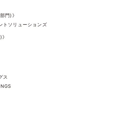
部門)》
ントソリューションズ
)》
グス
INGS