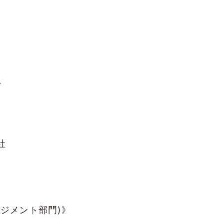
》
社
ジメント部門)》